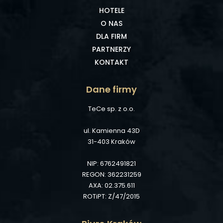
HOTELE
O NAS
DLA FIRM
PARTNERZY
KONTAKT
Dane firmy
TeCe sp. z o.o.
ul. Kamienna 43D
31-403 Kraków
NIP: 6762491821
REGON: 362231259
AXA: 02.375.611
ROTiPT: Z/47/2015