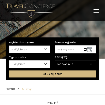
Termin wyjazdu
Wybierz kontynent
Sortuj wg
Typ podróży
Szukaj ofert
Home
Oferty
ZNAJDŹ